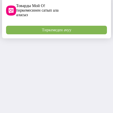
Товарды Мой О!
тиркемесинен сатып ала
аласыз
Тиркемеден ачуу