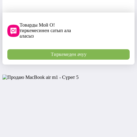
Товарды Мой О!
тиркемесинен сатып ала
аласыз
Тиркемеден ачуу