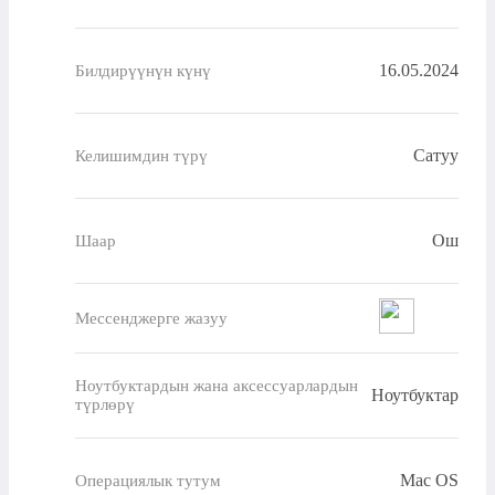
16.05.2024
Билдирүүнүн күнү
Сатуу
Келишимдин түрү
Ош
Шаар
Мессенджерге жазуу
Ноутбуктардын жана аксессуарлардын
Ноутбуктар
түрлөрү
Mac OS
Операциялык тутум