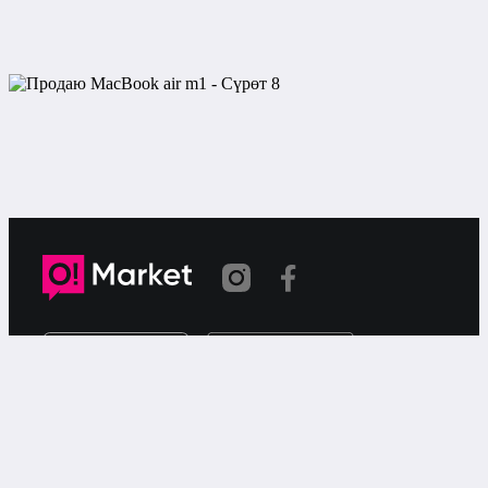
Шилтеме көчүрүлдү
«О!Маркет» – смартфондон товарларды же
кызматтарды сатуу жана сатып алуу үчүн акысыз
жарыялардын онлайн-сервиси.