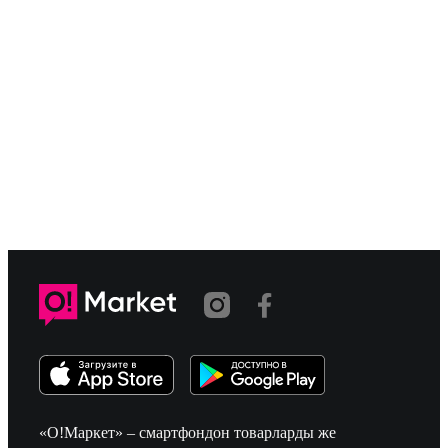
«О!Маркет» – смартфондон товарларды же