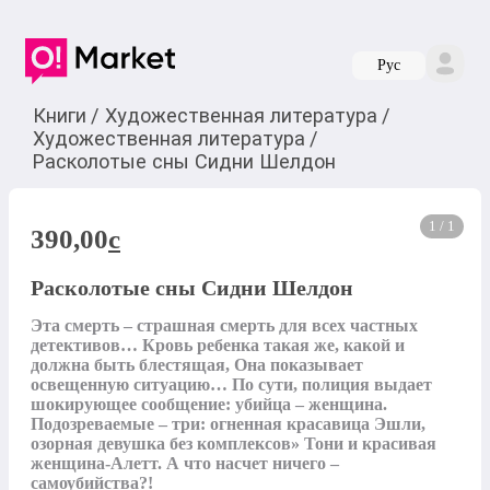
Руc
Книги
/
Художественная литература
/
Художественная литература
/
Расколотые сны Сидни Шелдон
1 / 1
390,00
c
Расколотые сны Сидни Шелдон
Эта смерть – страшная смерть для всех частных 
детективов… Кровь ребенка такая же, какой и 
должна быть блестящая, Она показывает 
освещенную ситуацию… По сути, полиция выдает 
шокирующее сообщение: убийца – женщина. 
Подозреваемые – три: огненная красавица Эшли, 
озорная девушка без комплексов» Тони и красивая 
женщина-Алетт. А что насчет ничего – 
самоубийства?!
