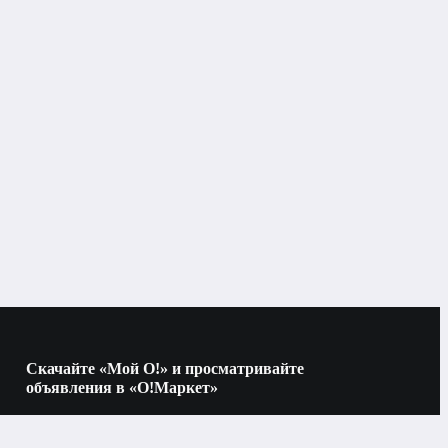
Скачайте «Мой О!» и просматривайте
объявления в «О!Маркет»
Наведите камеру на QR-код, чтобы скачать