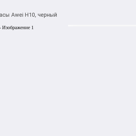
асы Awei H10, черный
3 450,00
c
Купить товар вы можете
приложении Мой О!
Смарт-часы Awei H10
0-0-
6
Процессор: Realtek 8762C

Дисплей: Full Touch, 1,69-
пользовательский интерфейс
Класс водонепроницаемости:
В режиме ожидания: 30 дней
Датчик: трехосный датчик

Емкость аккумулятора: 250
Функции Bluetooth:

Совершайте звонки через и