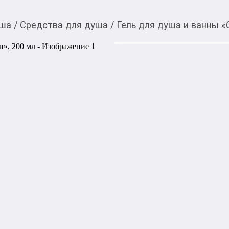
уша
/
Средства для душа
/
Гель для душа и ванны «
490,00
c
Купить товар вы можете
приложении Мой О!
Гель для душа и ванн
0-0-
6
Товары в рассрочку/
В этом магазине
Гель для душа с пленительн
Пышная обволакивающая пе
оставляет нежный аромат О