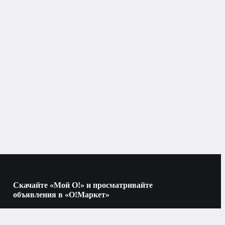
Скачайте «Мой О!» и просматривайте
объявления в «О!Маркет»
Наведите камеру на QR-код, чтобы скачать