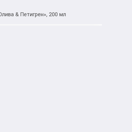
Олива & Петигрен», 200 мл
 в
Открыть в приложении
ы «Олива & Петигрен», 200 мл
кредит
ым ароматом и формулой без сульфатов.

на очищает кожу без пересушивания и 
ливы и эфирного масла Петигрена.