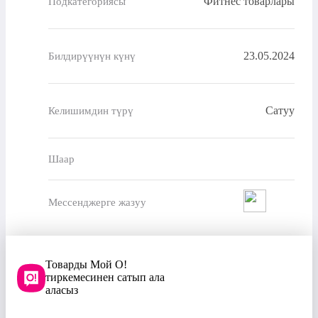
Фитнес товарлары
Подкатегориясы
23.05.2024
Билдирүүнүн күнү
Сатуу
Келишимдин түрү
Шаар
Мессенджерге жазуу
Товарды Мой О!
тиркемесинен сатып ала
аласыз