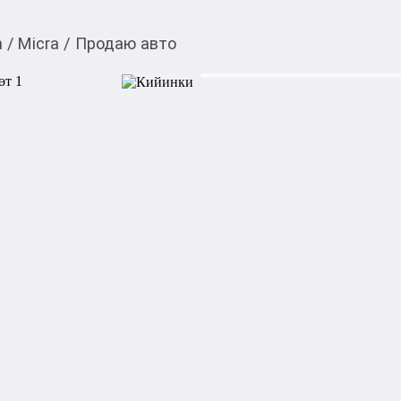
n
/
Micra
/
Продаю авто
140 000,00
c
Товарды Мой О!
тиркемесинен сатып ала
Продаю авто
аласыз
Поменян двигатель на привоз
шины зимние с дисками
Категориясы
Подкатегориясы
Билдирүүнүн күнү