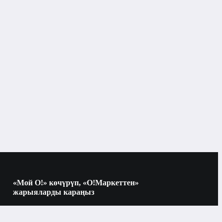
1
ү, литр менен
«Мой О!» көчүрүп, «О!Маркеттен»
жарыяларды караңыз
Көчүрүү үчүн камераны QR-кодго
багыттаңыз