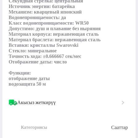
Секундная стрелка: центральная

Источник энергии: батарейка

Механизм: кварцевый японский

Водонепроницаемость: да

Класс водонепроницаемости: WR50

Допустимо: душ и плавание без ныряния

Материал корпуса: нержавеющая сталь

Материал браслета: нержавеющая сталь

Вставки: кристаллы Swarovski

Стекло: минеральное

Точность хода: ±0.666667 сек/мес

Отображение даты: число

Функции:

отображение даты

водозащита 50 м
Акысыз жеткирүү
Сааттар
Категориясы