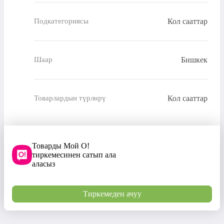
Кол сааттар
Подкатегориясы
Бишкек
Шаар
Кол сааттар
Товарлардын түрлөрү
Товарды Мой О!
тиркемесинен сатып ала
аласыз
Тиркемеден ачуу