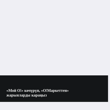
Сааттар
Кол сааттар
Бишкек
Кол сааттар
«Мой О!» көчүрүп, «О!Маркеттен»
жарыяларды караңыз
Көчүрүү үчүн камераны QR-кодго
багыттаңыз