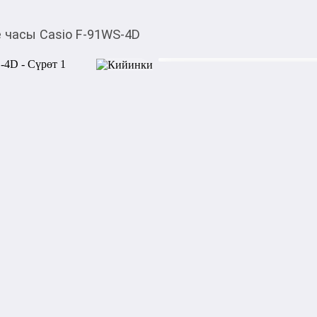
 часы Casio F-91WS-4D
2 900,00
c
Товарды Мой О!
тиркемесинен сатып ала
Мужские часы Casio 
аласыз
0-0-
3
Бөлүп төлөөгө/креди
Бул дүкөндө
Общие характеристики:

Тип - кварцевые  

Назначение - мужские  
