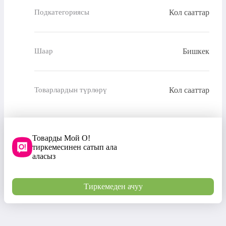
Кол сааттар
Подкатегориясы
Бишкек
Шаар
Кол сааттар
Товарлардын түрлөрү
Товарды Мой О!
тиркемесинен сатып ала
аласыз
Тиркемеден ачуу