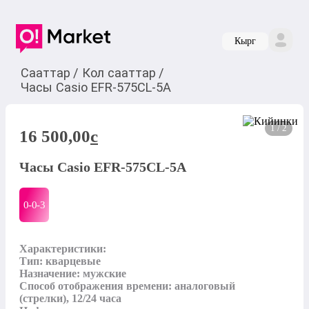
Кырг
Сааттар
/
Кол сааттар
/
Часы Casio EFR-575CL-5A
1 / 2
16 500,00
c
Часы Casio EFR-575CL-5A
0-0-
3
Характеристики:

Тип: кварцевые

Назначение: мужские

Способ отображения времени: аналоговый 
(стрелки), 12/24 часа
