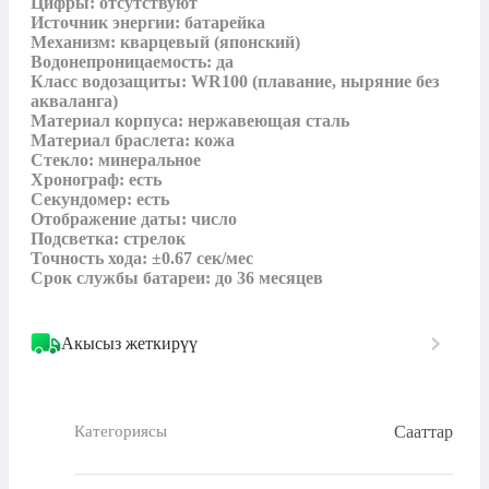
Цифры: отсутствуют

Источник энергии: батарейка

Механизм: кварцевый (японский)

Водонепроницаемость: да

Класс водозащиты: WR100 (плавание, ныряние без 
акваланга)

Материал корпуса: нержавеющая сталь

Материал браслета: кожа

Стекло: минеральное

Хронограф: есть

Секундомер: есть

Отображение даты: число

Подсветка: стрелок

Точность хода: ±0.67 сек/мес

Срок службы батареи: до 36 месяцев
Акысыз жеткирүү
Сааттар
Категориясы