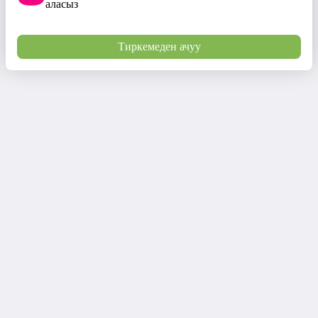
аласыз
Тиркемеден ачуу