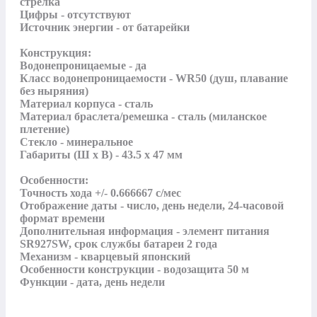
стрелка

Цифры - отсутствуют

Источник энергии - от батарейки

Конструкция:

Водонепроницаемые - да

Класс водонепроницаемости - WR50 (душ, плавание 
без ныряния)

Материал корпуса - сталь

Материал браслета/ремешка - сталь (миланское 
плетение)

Стекло - минеральное

Габариты (Ш x В) - 43.5 x 47 мм

Особенности:

Точность хода +/- 0.666667 с/мес

Отображение даты - число, день недели, 24-часовой 
формат времени

Дополнительная информация - элемент питания 
SR927SW, срок службы батареи 2 года

Механизм - кварцевый японский

Особенности конструкции - водозащита 50 м

Функции - дата, день недели