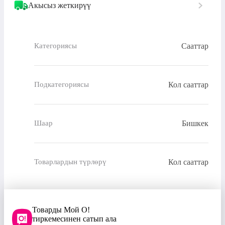
Акысыз жеткирүү
Сааттар
Категориясы
Кол сааттар
Подкатегориясы
Бишкек
Шаар
Кол сааттар
Товарлардын түрлөрү
Товарды Мой О!
тиркемесинен сатып ала