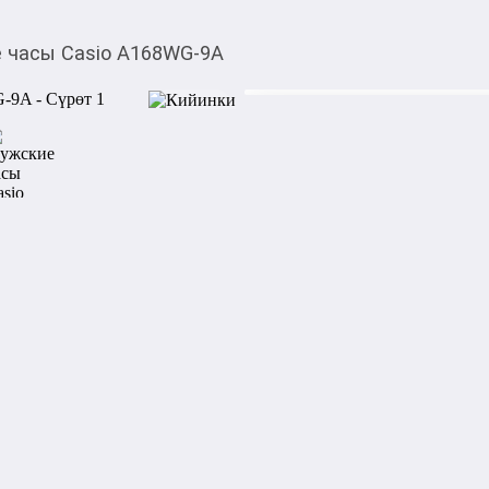
 часы Casio A168WG-9A
5 500,00
c
Товарды Мой О!
тиркемесинен сатып ала
Мужские часы Casio
аласыз
0-0-
3
Общие характеристики:

Тип - кварцевые  

Назначение - мужские  

Способ отображения времен
Источник энергии - от батар
Конструкция:

Водонепроницаемые - да  

Класс водонепроницаемости