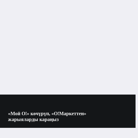
Бишкек
Кол сааттар
«Мой О!» көчүрүп, «О!Маркеттен»
жарыяларды караңыз
Көчүрүү үчүн камераны QR-кодго
багыттаңыз