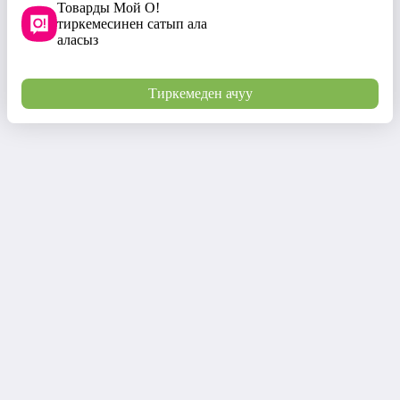
Товарды Мой О!
тиркемесинен сатып ала
аласыз
Тиркемеден ачуу