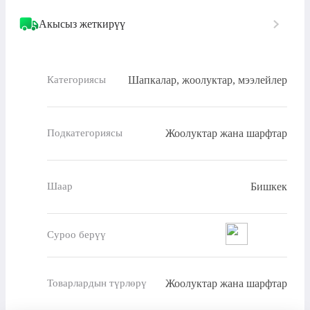
Акысыз жеткирүү
Шапкалар, жоолуктар, мээлейлер
Категориясы
Жоолуктар жана шарфтар
Подкатегориясы
Бишкек
Шаар
Суроо берүү
Жоолуктар жана шарфтар
Товарлардын түрлөрү