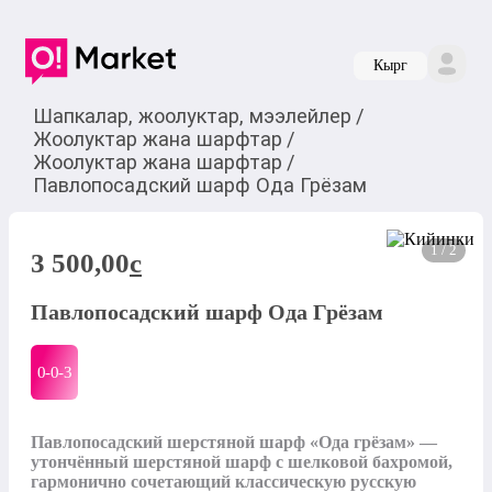
Кырг
Шапкалар, жоолуктар, мээлейлер
/
Жоолуктар жана шарфтар
/
Жоолуктар жана шарфтар
/
Павлопосадский шарф Ода Грёзам
1 / 2
3 500,00
c
Павлопосадский шарф Ода Грёзам
0-0-
3
Павлопосадский шерстяной шарф «Ода грёзам» — 
утончённый шерстяной шарф с шелковой бахромой, 
гармонично сочетающий классическую русскую 