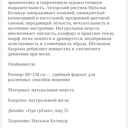
орнаментику и современную художественную 
выразительность. Авторский рисунок Натальи 
Белокур завораживает плавной, сновидческой 
композицией и пастельной, прозрачной цветовой 
гаммой, передающей лёгкость, мечтательность и 
поэтичное настроение. Натуральная шерсть 
обеспечивает мягкость, комфорт и приятное тепло, 
шарф легко ложится и драпируется, подчёркивая 
женственность и утончённость образа. Шелковая 
бахрома добавляет изящества и элегантного 
движения при носке.

Особенности:

Размер: 60×150 см — удобный формат для 
различных способов ношения

Материал: натуральная шерсть

Бахрома: натуральный шелк

Дизайн: «Ода грёзам», вид 55

Художник: Наталья Белокур