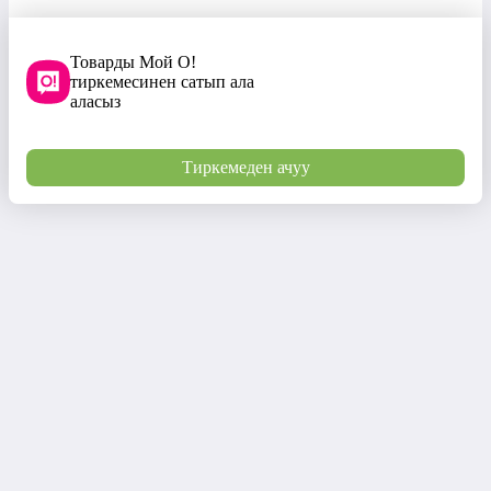
Товарды Мой О!
тиркемесинен сатып ала
аласыз
Тиркемеден ачуу