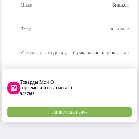
Бишкек
Шаар
кызгылт
Түсү
Сумкалар жана рюкзактар
Сумкалардын түрлөрү
Товарды Мой О!
тиркемесинен сатып ала
аласыз
Тиркемеден ачуу