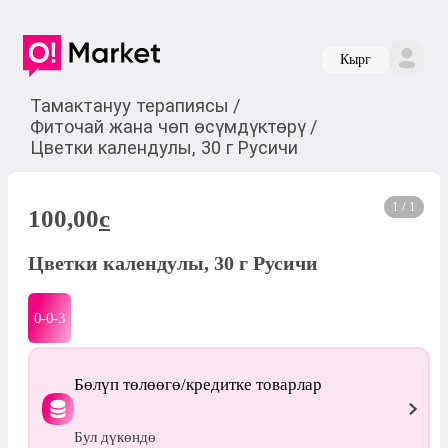
Кырг
Тамактануу терапиясы
/
Фиточай жана чөп өсүмдүктөрү
/
Цветки календулы, 30 г Русичи
1 / 1
100,00
c
Цветки календулы, 30 г Русичи
0-0-
3
Бөлүп төлөөгө/кредитке товарлар
Бул дүкөндө