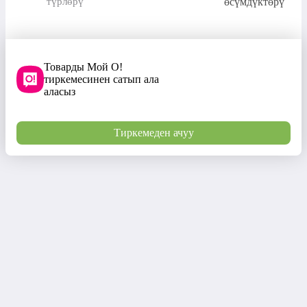
түрлөрү
өсүмдүктөрү
Товарды Мой О!
тиркемесинен сатып ала
аласыз
Тиркемеден ачуу