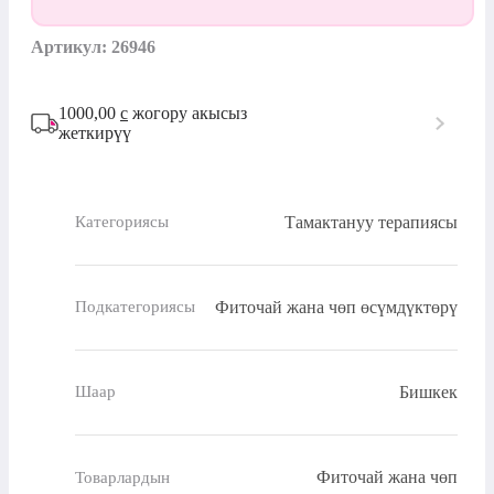
Артикул: 26946
1000,00
с
жогору акысыз
жеткирүү
Тамактануу терапиясы
Категориясы
Фиточай жана чөп өсүмдүктөрү
Подкатегориясы
Бишкек
Шаар
Фиточай жана чөп
Товарлардын