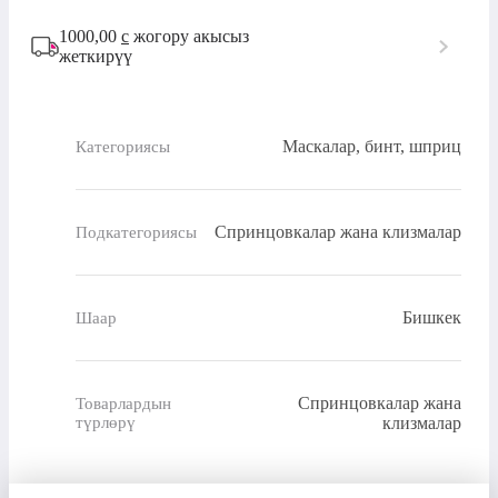
1000,00
с
жогору акысыз
жеткирүү
Маскалар, бинт, шприц
Категориясы
Спринцовкалар жана клизмалар
Подкатегориясы
Бишкек
Шаар
Спринцовкалар жана
Товарлардын
түрлөрү
клизмалар