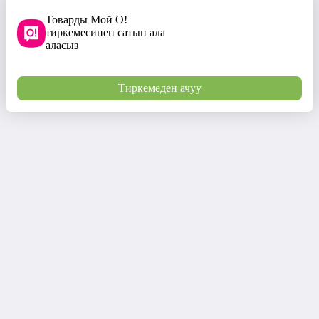
Товарды Мой О!
тиркемесинен сатып ала
аласыз
Тиркемеден ачуу