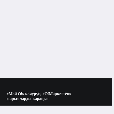
«Мой О!» көчүрүп, «О!Маркеттен»
жарыяларды караңыз
Көчүрүү үчүн камераны QR-кодго
багыттаңыз