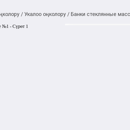
оңколору
/
Укалоо оңколору
/
Банки стеклянные ма
70,00
c
Товарды Мой О!
тиркемесинен сатып ала
Банки стеклянные м
аласыз
Диаметр – 32 мм.

Стеклянные банки професси
инструмент для профессион
реабилитации. 

Эти банки сочетают в себе в
что делает их идеальным вы
Вы получите надежный инс
процедур и реабилитации. 

Профессиональное качество 
идеальным выбором для всех