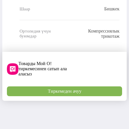
Бишкек
Шаар
Компрессиялык
Ортопедия үчүн
буюмдар
трикотаж
Товарды Мой О!
тиркемесинен сатып ала
аласыз
Тиркемеден ачуу