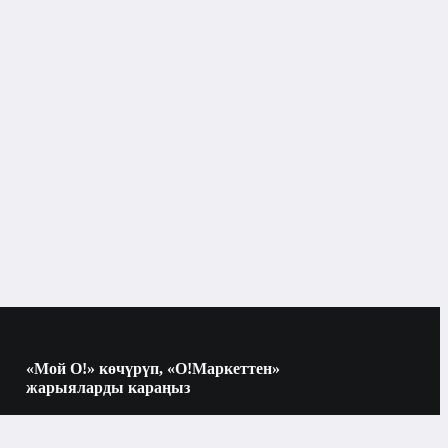
Бандаждар жана ортездер
р
«Мой О!» көчүрүп, «О!Маркеттен»
жарыяларды караңыз
Көчүрүү үчүн камераны QR-кодго
багыттаңыз