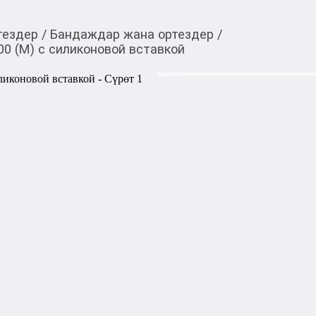
тездер
/
Бандаждар жана ортездер
/
00 (M) с силиконовой вставкой
2 130,00
c
Товарды Мой О!
тиркемесинен сатып ала
Бандаж на колено Ers
аласыз
вставкой
Бандаж на колено REF-700 п
сустава и незначительных т
физическую форму и повсед
кармане стабилизатора нах
с 3D-профилем, которая пре
чашечки и благодаря соотв
массажный эффект, улучшаю
заживление отеков и синяко
время улучшается моторика
коленный сустав. 
