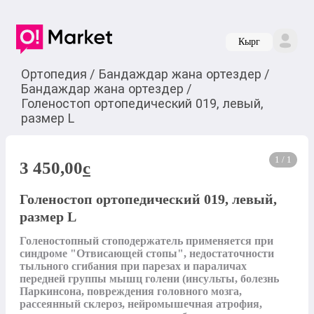
Кырг
Ортопедия
/
Бандаждар жана ортездер
/
Бандаждар жана ортездер
/
Голеностоп ортопедический 019, левый,
размер L
1 / 1
3 450,00
c
Голеностоп ортопедический 019, левый,
размер L
Голеностопный стоподержатель применяется при 
синдроме "Отвисающей стопы", недостаточности 
тыльного сгибания при парезах и параличах 
передней группы мышц голени (инсульты, болезнь 
Паркинсона, повреждения головного мозга, 
рассеянный склероз, нейромышечная атрофия, 