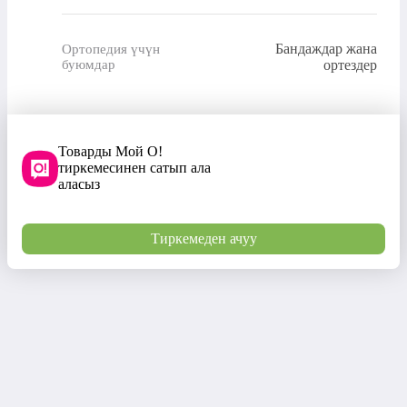
Бандаждар жана
Ортопедия үчүн
буюмдар
ортездер
Товарды Мой О!
тиркемесинен сатып ала
аласыз
Тиркемеден ачуу