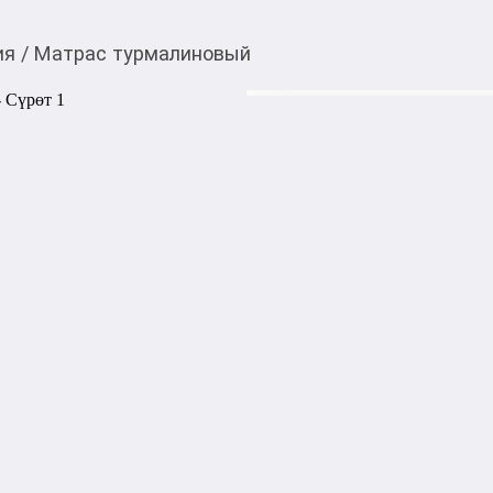
ия
/
Матрас турмалиновый
28 000,00
c
Товарды Мой О!
тиркемесинен сатып ала
Матрас турмалиновы
аласыз
Турмалиновый мат и подушк
позвоночника.
Категориясы
Подкатегориясы
Билдирүүнүн күнү