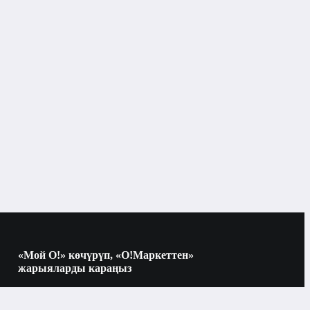
«Мой О!» көчүрүп, «О!Маркеттен»
жарыяларды караңыз
Көчүрүү үчүн камераны QR-кодго
багыттаңыз