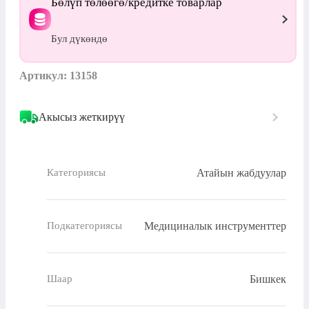
Бөлүп төлөөгө/кредитке товарлар
Бул дүкөндө
Артикул: 13158
Акысыз жеткирүү
Атайын жабдуулар
Категориясы
Медициналык инструменттер
Подкатегориясы
Бишкек
Шаар