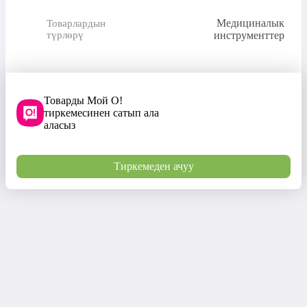
Медициналык
Товарлардын
түрлөрү
инструменттер
Товарды Мой О!
тиркемесинен сатып ала
аласыз
Тиркемеден ачуу