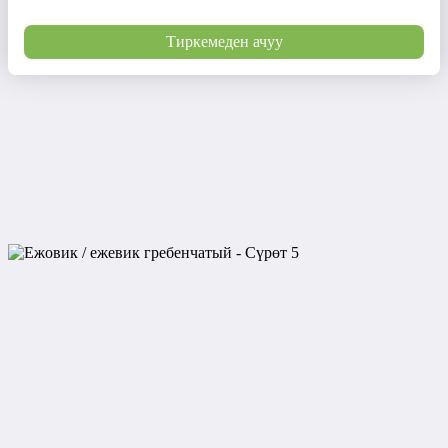
Тиркемеден ачуу