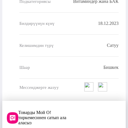
Витаминдер жана БАК
Подкатегориясы
18.12.2023
Билдирүүнүн күнү
Сатуу
Келишимдин түрү
Бишкек
Шаар
Мессенджерге жазуу
Товарды Мой О!
тиркемесинен сатып ала
аласыз