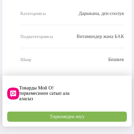
Дарыкана, ден-соолук
Категориясы
Витаминдер жана БАК
Подкатегориясы
Бишкек
Шаар
Товарды Мой О!
тиркемесинен сатып ала
аласыз
Тиркемеден ачуу