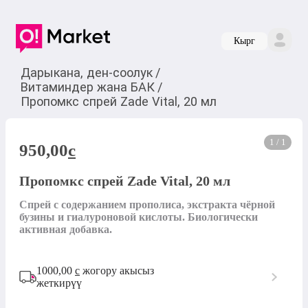
Кырг
Дарыкана, ден-соолук
/
Витаминдер жана БАК
/
Пропомкс спрей Zade Vital, 20 мл
1 / 1
950,00
c
Пропомкс спрей Zade Vital, 20 мл
Спрей с содержанием прополиса, экстракта чёрной 
бузины и гиалуроновой кислоты. Биологически 
активная добавка.
1000,00
с
жогору акысыз
жеткирүү