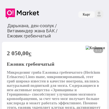
Кырг
Дарыкана, ден-соолук
/
Витаминдер жана БАК
/
Ежовик гребенчатый
1 / 2
2 050,00
c
Ежовик гребенчатый
Микродозинг гриба Ежовика гребенчатого (Hericium 
Erinaceus) Lions mane, микронизированный, этот 
гриб широко известен в качестве ноотропа, являясь 
натуральной подпиткой для мозга. Содержащиеся в 
нем активные вещества «Эринацины и 
Герициноны» способствуют улучшению мозгового 
кровообращения, за счет чего мозг получает больше 
кислорода и может работать эффективнее. Помимо 
этого, ежовик укрепляет клетки мозга, активизирует 