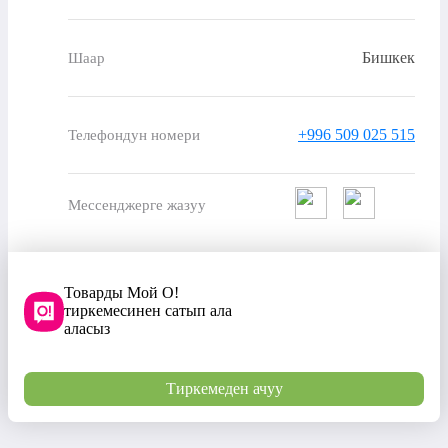
Бишкек
Шаар
+996 509 025 515
Телефондун номери
Мессенджерге жазуу
Товарды Мой О!
тиркемесинен сатып ала
аласыз
Тиркемеден ачуу