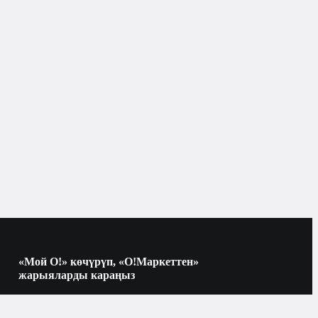
Дарыкана, ден-соолук
Витаминдер жана БАК
Бишкек
«Мой О!» көчүрүп, «О!Маркеттен»
жарыяларды караңыз
Көчүрүү үчүн камераны QR-кодго
багыттаңыз