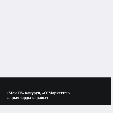
«Мой О!» көчүрүп, «О!Маркеттен»
жарыяларды караңыз
Көчүрүү үчүн камераны QR-кодго
багыттаңыз