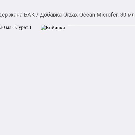
дер жана БАК
/
Добавка Orzax Ocean Microfer, 30 мл
750,00
c
Товарды Мой О!
тиркемесинен сатып ала
Добавка Orzax Ocean M
аласыз
Orzax Ocean Microfer 30 мл
предназначенная для воспол
Производится турецкой комп
липосомальную форму желез
Основные преимущества:

-Улучшенная усвояемость: 
биодоступность железа и м
кишечного тракта;

-Поддержка уровня гемогло
гемоглобина и ферритина в 