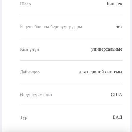
Бишкек
Шаар
нет
Рецепт боюнча берилүүчү дары
универсальные
Ким үчүн
для нервной системы
Дайындоо
США
Өндүрүүчү өлкө
БАД
Түр