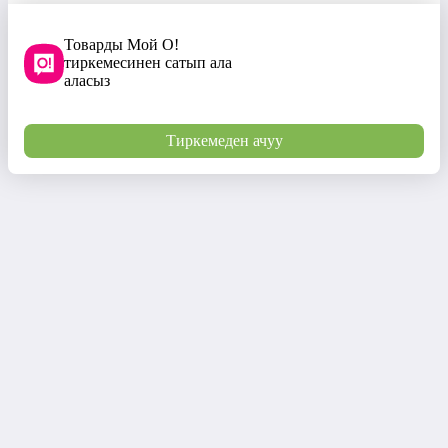
Товарды Мой О!
тиркемесинен сатып ала
аласыз
Тиркемеден ачуу