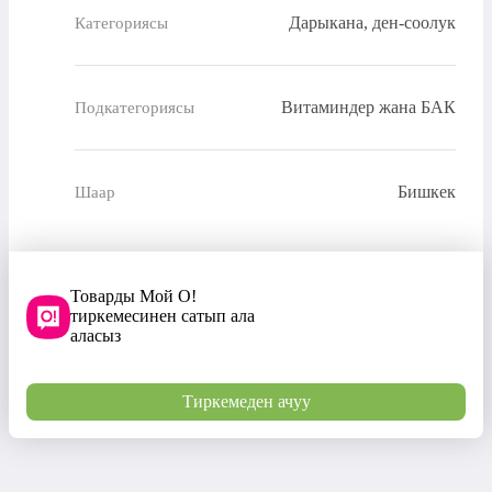
Дарыкана, ден-соолук
Категориясы
Витаминдер жана БАК
Подкатегориясы
Бишкек
Шаар
Товарды Мой О!
тиркемесинен сатып ала
аласыз
Тиркемеден ачуу