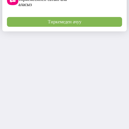
аласыз
Тиркемеден ачуу