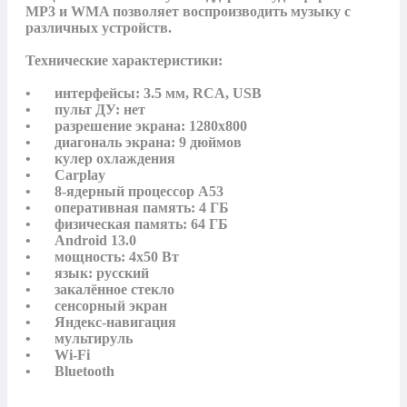
MP3 и WMA позволяет воспроизводить музыку с 
различных устройств.

Технические характеристики:

•	интерфейсы: 3.5 мм, RCA, USB

•	пульт ДУ: нет

•	разрешение экрана: 1280x800

•	диагональ экрана: 9 дюймов

•	кулер охлаждения

•	Carplay

•	8-ядерный процессор A53

•	оперативная память: 4 ГБ

•	физическая память: 64 ГБ

•	Android 13.0

•	мощность: 4x50 Вт

•	язык: русский

•	закалённое стекло

•	сенсорный экран

•	Яндекс-навигация

•	мультируль

•	Wi-Fi

•	Bluetooth