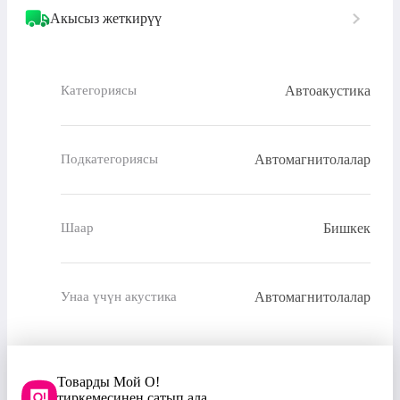
Акысыз жеткирүү
Автоакустика
Категориясы
Автомагнитолалар
Подкатегориясы
Бишкек
Шаар
Автомагнитолалар
Унаа үчүн акустика
Товарды Мой О!
тиркемесинен сатып ала