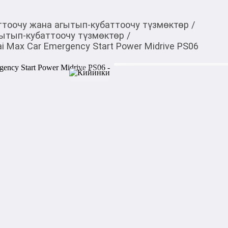
ттоочу жана агытып-кубаттоочу түзмөктөр
/
гытып-кубаттоочу түзмөктөр
/
 Max Car Emergency Start Power Midrive PS06
6 760,00
c
Товарды Мой О!
тиркемесинен сатып ала
Пуско-зарядное устро
аласыз
Start Power Midrive P
0-0-
3
Пуско-зарядное устройство 
Midrive PS06 — мощный по
позволяет быстро запустит
и использовать устройство 
авто, внедорожников и мото