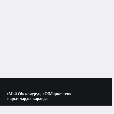
убаттоочу жана агытып-кубаттоочу түзмөктөр
Бишкек
алар үчүн кубаттоочу жана агытып-кубаттоочу
түзмөктөр
«Мой О!» көчүрүп, «О!Маркеттен»
жарыяларды караңыз
Көчүрүү үчүн камераны QR-кодго
багыттаңыз