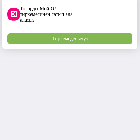
Товарды Мой О!
тиркемесинен сатып ала
аласыз
Тиркемеден ачуу