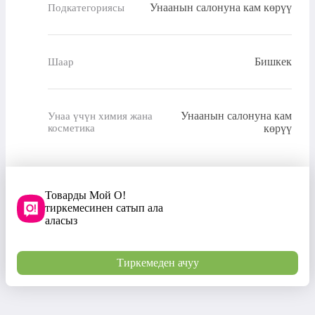
Унаанын салонуна кам көрүү
Подкатегориясы
Бишкек
Шаар
Унаанын салонуна кам
Унаа үчүн химия жана
косметика
көрүү
Товарды Мой О!
тиркемесинен сатып ала
аласыз
Тиркемеден ачуу