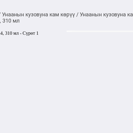
/
Унаанын кузовуна кам көрүү
/
Унаанын кузовуна к
, 310 мл
980,00
c
Товарды Мой О!
тиркемесинен сатып ала
Суперантигель 1:400 
аласыз
Депрессорная присадка для
дизельного топлива и предо
безопасно эксплуатировать
1000,00
с
жогору акысыз
жеткирүү
Категориясы