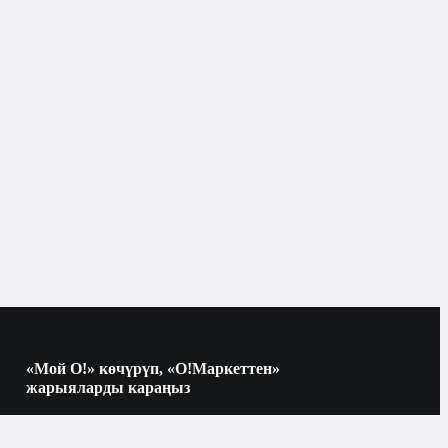
«Мой О!» көчүрүп, «О!Маркеттен»
жарыяларды караңыз
Көчүрүү үчүн камераны QR-кодго
багыттаңыз