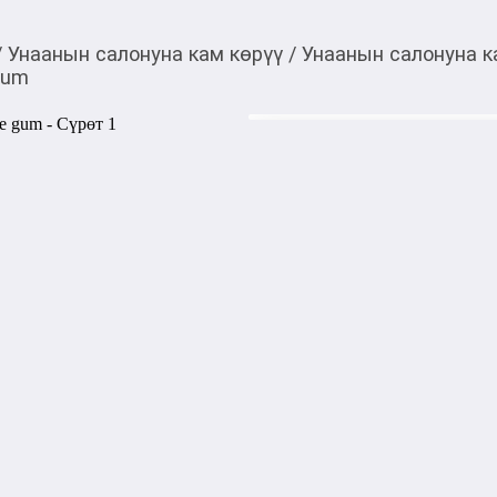
/
Унаанын салонуна кам көрүү
/
Унаанын салонуна к
gum
200,00
c
Товарды Мой О!
тиркемесинен сатып ала
Освежитель Aroma Gl
аласыз
Освежитель Aroma Glass Bu
автомобильный освежитель 
автомобиля сладким и игри
идеально подходит для тех,
создавая атмосферу веселья
1000,00
с
жогору акысыз
жеткирүү