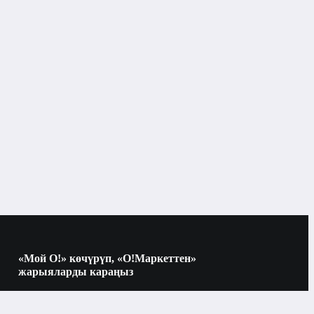
«Мой О!» көчүрүп, «О!Маркеттен»
жарыяларды караңыз
Көчүрүү үчүн камераны QR-кодго
багыттаңыз