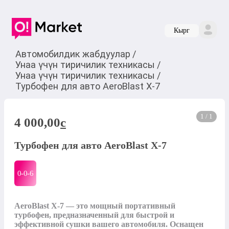
Кырг
Автомобилдик жабдуулар
/
Унаа үчүн тиричилик техникасы
/
Унаа үчүн тиричилик техникасы
/
Турбофен для авто AeroBlast X-7
1 / 1
4 000,00
c
Турбофен для авто AeroBlast X-7
0-0-
6
AeroBlast X-7 — это мощный портативный 
турбофен, предназначенный для быстрой и 
эффективной сушки вашего автомобиля. Оснащен 