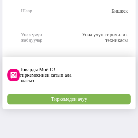
Бишкек
Шаар
Унаа үчүн тиричилик
Унаа үчүн
жабдуулар
техникасы
Товарды Мой О!
тиркемесинен сатып ала
аласыз
Тиркемеден ачуу