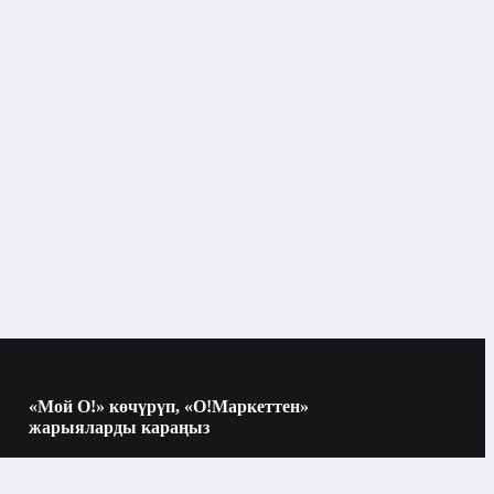
Автолампалар
уу
«Мой О!» көчүрүп, «О!Маркеттен»
жарыяларды караңыз
Көчүрүү үчүн камераны QR-кодго
багыттаңыз