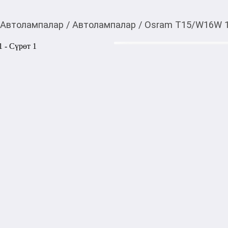
Автолампалар
/
Автолампалар
/
Osram T15/W16W 1
100,00
c
Товарды Мой О!
тиркемесинен сатып ала
Osram T15/W16W 12V
аласыз
Лампа Osram T15/W16W 12V 
лампа накаливания, использ
габаритных огней и некотор
Характеристики:

• Производитель: Osram

• Модель: T15 / W16W / 921

• Напряжение: 12V

• Мощность: 16W

• Тип цоколя: W2.1x9.5d

• Световой поток: около 32
• Цветовая температура: ок
• Тип стекла: прозрачное

• Срок службы: до 500 часов