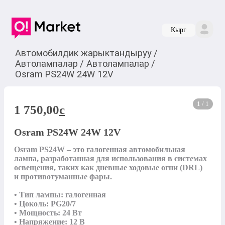
Кырг
Автомобилдик жарыктандыруу
/
Автолампалар
/
Автолампалар
/
Osram PS24W 24W 12V
1 / 1
1 750,00
c
Osram PS24W 24W 12V
Osram PS24W – это галогенная автомобильная 
лампа, разработанная для использования в системах 
освещения, таких как дневные ходовые огни (DRL) 
и противотуманные фары.

• Тип лампы: галогенная

• Цоколь: PG20/7

• Мощность: 24 Вт

• Напряжение: 12 В
