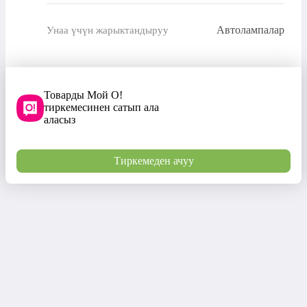
Автолампалар
Унаа үчүн жарыктандыруу
Товарды Мой О!
тиркемесинен сатып ала
аласыз
Тиркемеден ачуу