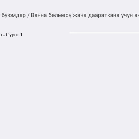
к буюмдар
/
Ванна бөлмөсү жана даараткана үчүн а
525,00
c
Товарды Мой О!
тиркемесинен сатып ала
Дозатор для жидкого
аласыз
Дозатор для жидкого мыла.
дизайне. Изготовлен из выс
долгий срок эксплуатации.
1000,00
с
жогору акысыз
жеткирүү
Категориясы