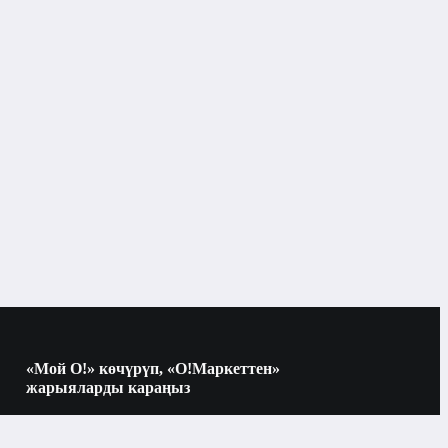
«Мой О!» көчүрүп, «О!Маркеттен»
жарыяларды караңыз
Көчүрүү үчүн камераны QR-кодго
багыттаңыз