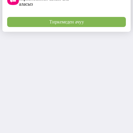
аласыз
Тиркемеден ачуу