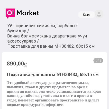
Кырг
Үй-тиричилик химиясы, чарбалык
буюмдар
/
Ванна бөлмөсү жана даараткана үчүн
аксессуарлар
/
Подставка для ванны MH38482, 68х15 см
1 / 1
890,00
c
Подставка для ванны MH38482, 68х15 см
Это удобный аксессуар для размещения мыла, 
шампуня, губок и других предметов во время 
принятия ванны, она легко устанавливается на края 
ванны, устойчива, устойчива к влаге и проста в 
уходе, помогает организовать пространство и делает 
водные процедуры комфортнее.