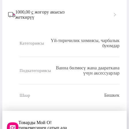
1000,00
с
жогору акысыз
жеткирүү
Үй-тиричилик химиясы, чарбалык
Категориясы
буюмдар
Ванна бөлмөсү жана даараткана
Подкатегориясы
үчүн аксессуарлар
Бишкек
Шаар
Товарды Мой О!
тиркемесинен сатып ала