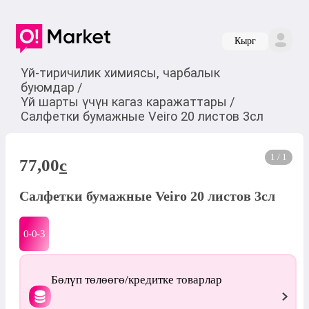
Кырг
Үй-тиричилик химиясы, чарбалык
буюмдар
/
Үй шарты үчүн кагаз каражаттары
/
Салфетки бумажные Veiro 20 листов 3сл
1 / 1
77,00
c
Салфетки бумажные Veiro 20 листов 3сл
0-0-
3
Бөлүп төлөөгө/кредитке товарлар