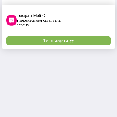
Товарды Мой О!
тиркемесинен сатып ала
аласыз
Тиркемеден ачуу