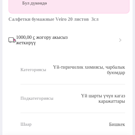
Бул дүкөндө
Салфетки бумажные Veiro 20 листов  3сл
1000,00
с
жогору акысыз
жеткирүү
Үй-тиричилик химиясы, чарбалык
Категориясы
буюмдар
Үй шарты үчүн кагаз
Подкатегориясы
каражаттары
Бишкек
Шаар