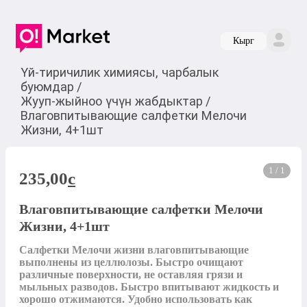
Кырг
Үй-тиричилик химиясы, чарбалык
буюмдар
/
Жууп-жыйноо үчүн жабдыктар
/
Влаговпитывающие салфетки Мелочи
Жизни, 4+1шт
1 / 1
235,00
c
Влаговпитывающие салфетки Мелочи
Жизни, 4+1шт
Салфетки Мелочи жизни влаговпитывающие 
выполнены из целлюлозы. Быстро очищают 
различные поверхности, не оставляя грязи и 
мыльных разводов. Быстро впитывают жидкость и 
хорошо отжимаются. Удобно использовать как 