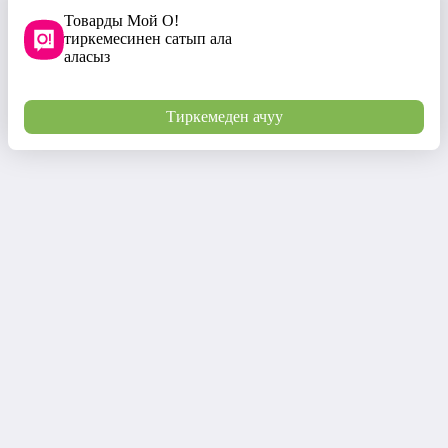
Товарды Мой О!
тиркемесинен сатып ала
аласыз
Тиркемеден ачуу