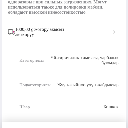
одноразовые при сильных загрязнениях. Могут 
использоваться также для полировки мебели, 
обладают высокой износостойкостью.
1000,00
с
жогору акысыз
жеткирүү
Үй-тиричилик химиясы, чарбалык
Категориясы
буюмдар
Жууп-жыйноо үчүн жабдыктар
Подкатегориясы
Бишкек
Шаар