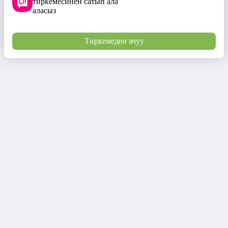
тиркемесинен сатып ала
аласыз
Тиркемеден ачуу