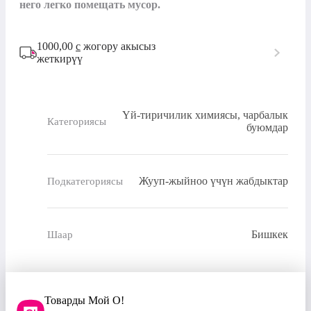
него легко помещать мусор.
1000,00
с
жогору акысыз
жеткирүү
Үй-тиричилик химиясы, чарбалык
Категориясы
буюмдар
Жууп-жыйноо үчүн жабдыктар
Подкатегориясы
Бишкек
Шаар
Товарды Мой О!