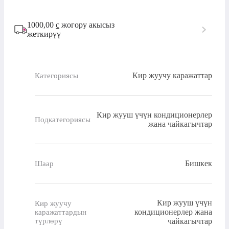
1000,00
с
жогору акысыз
жеткирүү
Кир жуучу каражаттар
Категориясы
Кир жууш үчүн кондиционерлер
Подкатегориясы
жана чайкагычтар
Бишкек
Шаар
Кир жууш үчүн
Кир жуучу
кондиционерлер жана
каражаттардын
түрлөрү
чайкагычтар