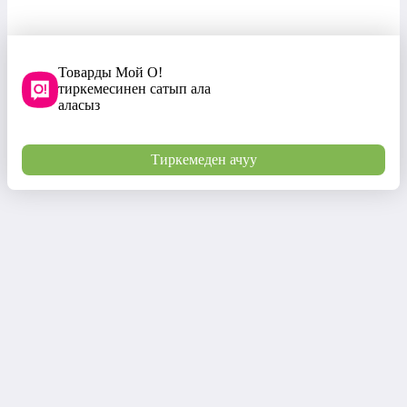
Товарды Мой О!
тиркемесинен сатып ала
аласыз
Тиркемеден ачуу