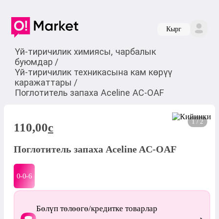
Кырг
Үй-тиричилик химиясы, чарбалык
буюмдар
/
Үй-тиричилик техникасына кам көрүү
каражаттары
/
Поглотитель запаха Aceline AC-OAF
1 / 2
110,00
c
Поглотитель запаха Aceline AC-OAF
0-0-
6
Бөлүп төлөөгө/кредитке товарлар