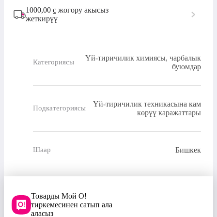
1000,00
с
жогору акысыз
жеткирүү
Үй-тиричилик химиясы, чарбалык
Категориясы
буюмдар
Үй-тиричилик техникасына кам
Подкатегориясы
көрүү каражаттары
Бишкек
Шаар
Товарды Мой О!
тиркемесинен сатып ала
аласыз