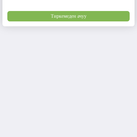
Тиркемеден ачуу