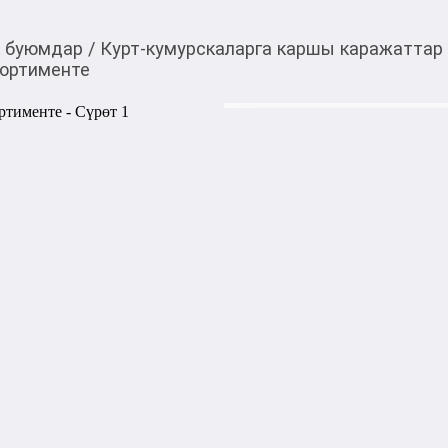
к буюмдар
/
Курт-кумурскаларга каршы каражаттар
сортименте
65,00
c
Товарды Мой О!
тиркемесинен сатып ала
Спираль от комаров M
аласыз
Спираль от комаров Mansa 
комаров и других летающих
обеспечивает длительную за
отдыха на природе или в саду
Цена указана за 1 шт товара
1000,00
с
жогору акысыз
жеткирүү