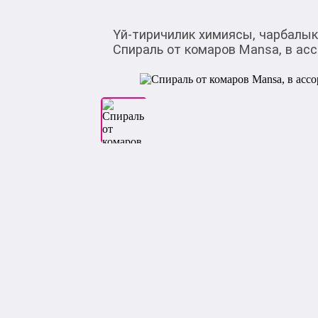
Үй-тиричилик химиясы, чарбалы
Спираль от комаров Mansa, в ас