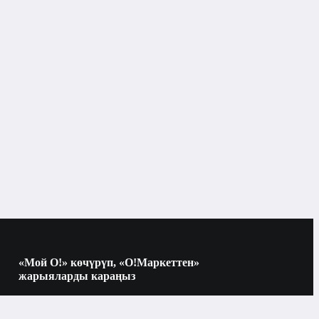
«Мой О!» көчүрүп, «О!Маркеттен»
жарыяларды караңыз
Көчүрүү үчүн камераны QR-кодго
багыттаңыз