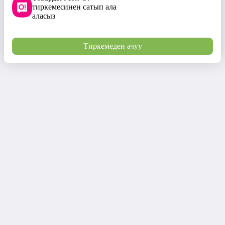
тиркемесинен сатып ала
аласыз
Тиркемеден ачуу