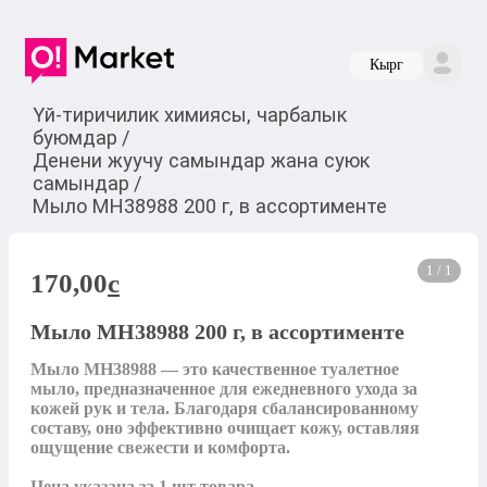
Кырг
Үй-тиричилик химиясы, чарбалык
буюмдар
/
Денени жуучу самындар жана суюк
самындар
/
Мыло MH38988 200 г, в ассортименте
1 / 1
170,00
c
Мыло MH38988 200 г, в ассортименте
Мыло MH38988 — это качественное туалетное 
мыло, предназначенное для ежедневного ухода за 
кожей рук и тела. Благодаря сбалансированному 
составу, оно эффективно очищает кожу, оставляя 
ощущение свежести и комфорта.

Цена указана за 1 шт товара.