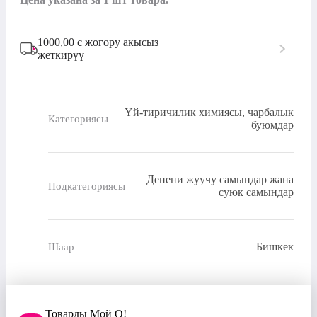
1000,00
с
жогору акысыз
жеткирүү
Үй-тиричилик химиясы, чарбалык
Категориясы
буюмдар
Денени жуучу самындар жана
Подкатегориясы
суюк самындар
Бишкек
Шаар
Товарды Мой О!