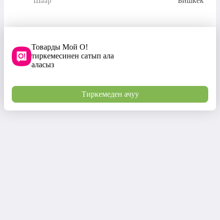
Бишкек
Шаар
Товарды Мой О!
тиркемесинен сатып ала
аласыз
Тиркемеден ачуу