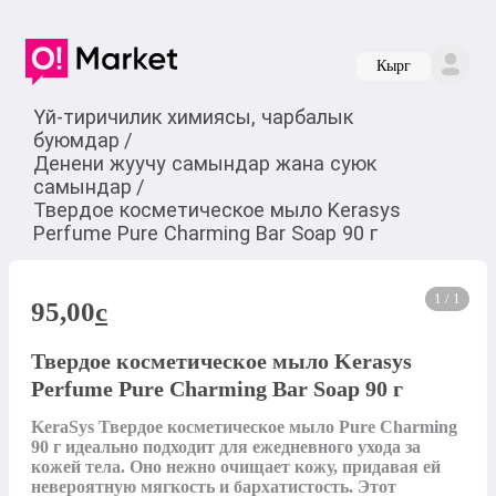
Кырг
Үй-тиричилик химиясы, чарбалык
буюмдар
/
Денени жуучу самындар жана суюк
самындар
/
Твердое косметическое мыло Kerasys
Perfume Pure Charming Bar Soap 90 г
1 / 1
95,00
c
Твердое косметическое мыло Kerasys
Perfume Pure Charming Bar Soap 90 г
KeraSys Твердое косметическое мыло Pure Charming 
90 г идеально подходит для ежедневного ухода за 
кожей тела. Оно нежно очищает кожу, придавая ей 
невероятную мягкость и бархатистость. Этот 